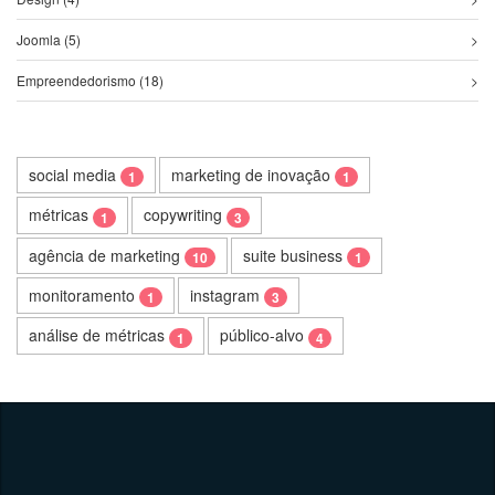
Joomla (5)
Empreendedorismo (18)
social media
marketing de inovação
1
1
métricas
copywriting
1
3
agência de marketing
suite business
10
1
monitoramento
instagram
1
3
análise de métricas
público-alvo
1
4