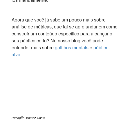
Agora que você já sabe um pouco mais sobre
análise de métricas, que tal se aprofundar em como
construir um conteúdo específico para alcançar o
seu público certo? No nosso blog você pode
entender mais sobre
gatilhos mentais
e
público-
alvo
.
Web Produtora é uma agência de Marketing Digital de Canoas, Região
Metropolitana de Porto Alegre, especializada na criação de
campanhas de marketing, Google SEO e ADS, criação de websites,
marketing de redes sociais além de cursos e treinamentos.
Redação: Beatriz Costa