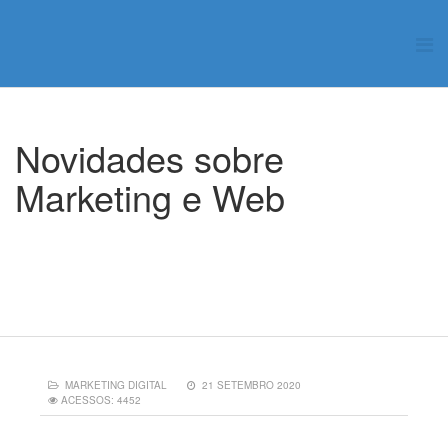
Novidades sobre
Marketing e Web
Início
Blog
Marketing Digital
Você está tendo resultado? Aprenda a analisar suas métricas!
MARKETING DIGITAL
21 SETEMBRO 2020
ACESSOS: 4452